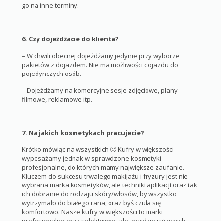
go na inne terminy.
6. Czy dojeżdżacie do klienta?
– W chwili obecnej dojeżdżamy jedynie przy wyborze
pakietów z dojazdem. Nie ma możliwości dojazdu do
pojedynczych osób.
– Dojeżdżamy na komercyjne sesje zdjęciowe, plany
filmowe, reklamowe itp.
7.
Na jakich kosmetykach pracujecie?
Krótko mówiąc na wszystkich 🙂 Kufry w większości
wyposażamy jednak w sprawdzone kosmetyki
profesjonalne, do których mamy największe zaufanie.
Kluczem do sukcesu trwałego makijażu i fryzury jest nie
wybrana marka kosmetyków, ale techniki aplikacji oraz tak
ich dobranie do rodzaju skóry/włosów, by wszystko
wytrzymało do białego rana, oraz byś czuła się
komfortowo. Nasze kufry w większości to marki
profesjonalne oraz selektywne, ale znajdzie się w nich