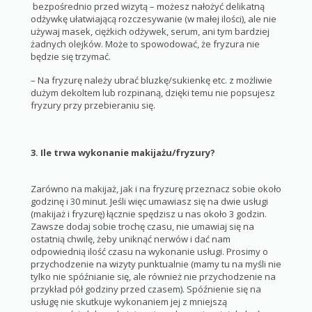
bezpośrednio przed wizytą – możesz nałożyć delikatną
odżywkę ułatwiającą rozczesywanie (w małej ilości), ale nie
używaj masek, ciężkich odżywek, serum, ani tym bardziej
żadnych olejków. Może to spowodować, że fryzura nie
będzie się trzymać.
– Na fryzurę należy ubrać bluzkę/sukienkę etc. z możliwie
dużym dekoltem lub rozpinaną, dzięki temu nie popsujesz
fryzury przy przebieraniu się.
3. Ile trwa wykonanie makijażu/fryzury?
Zarówno na makijaż, jak i na fryzurę przeznacz sobie około
godzinę i 30 minut. Jeśli więc umawiasz się na dwie usługi
(makijaż i fryzurę) łącznie spędzisz u nas około 3 godzin.
Zawsze dodaj sobie trochę czasu, nie umawiaj się na
ostatnią chwilę, żeby uniknąć nerwów i dać nam
odpowiednią ilość czasu na wykonanie usługi. Prosimy o
przychodzenie na wizyty punktualnie (mamy tu na myśli nie
tylko nie spóźnianie się, ale również nie przychodzenie na
przykład pół godziny przed czasem). Spóźnienie się na
usługę nie skutkuje wykonaniem jej z mniejszą