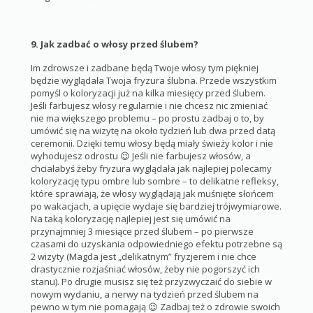
9. Jak zadbać o włosy przed ślubem?
Im zdrowsze i zadbane będą Twoje włosy tym piękniej
będzie wyglądała Twoja fryzura ślubna. Przede wszystkim
pomyśl o koloryzacji już na kilka miesięcy przed ślubem.
Jeśli farbujesz włosy regularnie i nie chcesz nic zmieniać
nie ma większego problemu – po prostu zadbaj o to, by
umówić się na wizytę na około tydzień lub dwa przed datą
ceremonii. Dzięki temu włosy będą miały świeży kolor i nie
wyhodujesz odrostu 😉 Jeśli nie farbujesz włosów, a
chciałabyś żeby fryzura wyglądała jak najlepiej polecamy
koloryzację typu ombre lub sombre – to delikatne refleksy,
które sprawiają, że włosy wyglądają jak muśnięte słońcem
po wakacjach, a upięcie wydaje się bardziej trójwymiarowe.
Na taką koloryzację najlepiej jest się umówić na
przynajmniej 3 miesiące przed ślubem – po pierwsze
czasami do uzyskania odpowiedniego efektu potrzebne są
2 wizyty (Magda jest „delikatnym” fryzjerem i nie chce
drastycznie rozjaśniać włosów, żeby nie pogorszyć ich
stanu). Po drugie musisz się też przyzwyczaić do siebie w
nowym wydaniu, a nerwy na tydzień przed ślubem na
pewno w tym nie pomagają 😉 Zadbaj też o zdrowie swoich