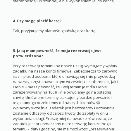
starannością lub szybciej, a nie wykonaniem jej do końca.
4. Czy mogę płacić kartą?
Tak, przyjmujemy płatności gotówką oraz kartą.
5.
Jaką mam pewność, że moja rezerwacja jest
potwierdzona?
Przy rezerwacji terminu na nasze usługi wymagamy wpłaty
zadatku na nasze konto firmowe. Zabezpiecza to zarówno
nas – przed osobami, które umawiają się i nie przychodzą
na wizyty, często nawet o tym wcześniej nie informując, jak i
Ciebie – masz pewność, że Twój termin jest dla Ciebie
zarezerwowany na 100% i nie odwołamy go na ostatnią
chwilę. Umówione terminy traktujemy bardzo poważnie i
tego samego oczekujemy od naszych klientów 😉
Wpłacony wcześniej zadatek jest bezzwrotny i oczywiście
zostanie odliczony od całości kwoty do zapłaty w dniu
wykonania usługi. Proszę miej na uwadze również to, że
zadatek jest przeznaczony na rezerwację konkretnego
terminu – daty i godziny, nie ma możliwości „przesuwania”