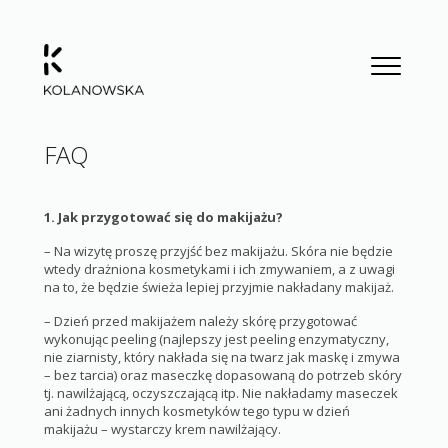
FAQ
1. Jak przygotować się do makijażu?
– Na wizytę proszę przyjść bez makijażu. Skóra nie będzie
wtedy drażniona kosmetykami i ich zmywaniem, a z uwagi
na to, że będzie świeża lepiej przyjmie nakładany makijaż.
– Dzień przed makijażem należy skórę przygotować
wykonując peeling (najlepszy jest peeling enzymatyczny,
nie ziarnisty, który nakłada się na twarz jak maskę i zmywa
– bez tarcia) oraz maseczkę dopasowaną do potrzeb skóry
tj. nawilżającą, oczyszczającą itp. Nie nakładamy maseczek
ani żadnych innych kosmetyków tego typu w dzień
makijażu – wystarczy krem nawilżający.