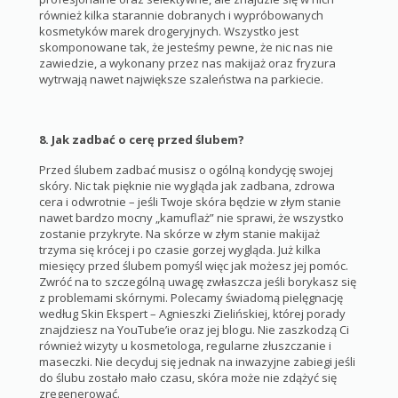
również kilka starannie dobranych i wypróbowanych
kosmetyków marek drogeryjnych. Wszystko jest
skomponowane tak, że jesteśmy pewne, że nic nas nie
zawiedzie, a wykonany przez nas makijaż oraz fryzura
wytrwają nawet największe szaleństwa na parkiecie.
8. Jak zadbać o cerę przed ślubem?
Przed ślubem zadbać musisz o ogólną kondycję swojej
skóry. Nic tak pięknie nie wygląda jak zadbana, zdrowa
cera i odwrotnie – jeśli Twoje skóra będzie w złym stanie
nawet bardzo mocny „kamuflaż” nie sprawi, że wszystko
zostanie przykryte. Na skórze w złym stanie makijaż
trzyma się krócej i po czasie gorzej wygląda. Już kilka
miesięcy przed ślubem pomyśl więc jak możesz jej pomóc.
Zwróć na to szczególną uwagę zwłaszcza jeśli borykasz się
z problemami skórnymi. Polecamy świadomą pielęgnację
według Skin Ekspert – Agnieszki Zielińskiej, której porady
znajdziesz na YouTube’ie oraz jej blogu. Nie zaszkodzą Ci
również wizyty u kosmetologa, regularne złuszczanie i
maseczki. Nie decyduj się jednak na inwazyjne zabiegi jeśli
do ślubu zostało mało czasu, skóra może nie zdążyć się
zregenerować.