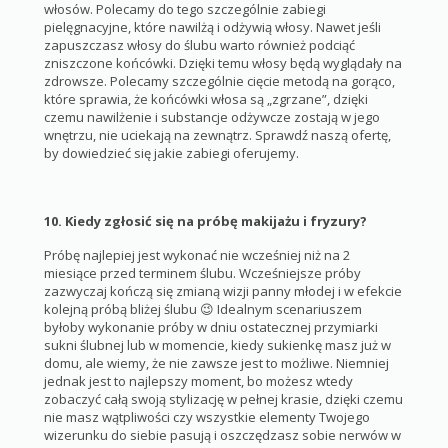
włosów. Polecamy do tego szczególnie zabiegi
pielęgnacyjne, które nawilżą i odżywią włosy. Nawet jeśli
zapuszczasz włosy do ślubu warto również podciąć
zniszczone końcówki. Dzięki temu włosy będą wyglądały na
zdrowsze. Polecamy szczególnie cięcie metodą na gorąco,
które sprawia, że końcówki włosa są „zgrzane”, dzięki
czemu nawilżenie i substancje odżywcze zostają w jego
wnętrzu, nie uciekają na zewnątrz. Sprawdź naszą ofertę,
by dowiedzieć się jakie zabiegi oferujemy.
10. Kiedy zgłosić się na próbę makijażu i fryzury?
Próbę najlepiej jest wykonać nie wcześniej niż na 2
miesiące przed terminem ślubu. Wcześniejsze próby
zazwyczaj kończą się zmianą wizji panny młodej i w efekcie
kolejną próbą bliżej ślubu 😉 Idealnym scenariuszem
byłoby wykonanie próby w dniu ostatecznej przymiarki
sukni ślubnej lub w momencie, kiedy sukienkę masz już w
domu, ale wiemy, że nie zawsze jest to możliwe. Niemniej
jednak jest to najlepszy moment, bo możesz wtedy
zobaczyć całą swoją stylizację w pełnej krasie, dzięki czemu
nie masz wątpliwości czy wszystkie elementy Twojego
wizerunku do siebie pasują i oszczędzasz sobie nerwów w