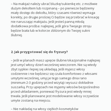
– Na makijaż należy ubrać bluzkę/sukienkę etc. z możliwie
dużym dekoltem lub rozpinaną – po pierwsze będziemy
miały dostęp do dekoltu, który czasami również wymaga
korekty, po drugie prościej Ci będzie się przebrać w kreację
nie naruszając makijażu. Jeśli jesteś panną młodą
dodatkowa prośba: najlepiej, jeśli góra Twojego stroju
będzie biała lub w kolorze zbliżonym do Twojej sukni
ślubnej.
2. Jak przygotować się do fryzury?
– Jeśli w planach masz upięcie ślubne/okazjonalne najlepiej
jest umyć włosy dzień wcześniej wieczorem. Nie są wtedy
zbyt sypkie i lepiej się układają. Jeśli myjesz włosy
codziennie i nie będziesz się czuła komfortowo z włosami
umytymi wcześniej, umyj je tego samego dnia rano
(minimum 2-3 godziny przed wizytą) i wysusz dokładnie
suszarką. Przy upięciach nie myjemy włosów bezpośrednio
przed układaniem, ponieważ fryzura jest wtedy mniej
trwała. Jeśli planowane jest modelowanie włosy oczywiście
umyte zostaną na miejscu.
– Nie nakładaj na włosy ciężkich kosmetyków